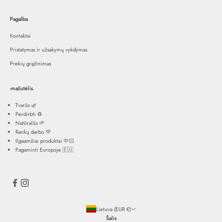
Pagalba
Kontaktai
Pristatymas ir užsakymų vykdymas
Prekių grąžinimas
-mažutėlis.
Tvarūs 🌿
Perdirbti ♻️
Natūralūs 🌱
Rankų darbo 💚
Ilgaamžiai produktai 🫶🏻
Pagaminti Europoje 🇪🇺
Lietuva (EUR €)
Šalis