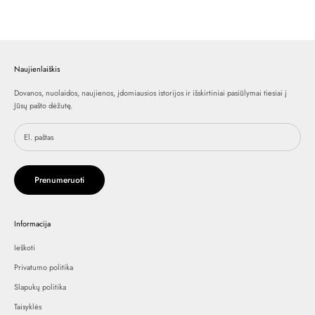
Naujienlaiškis
Dovanos, nuolaidos, naujienos, įdomiausios istorijos ir išskirtiniai pasiūlymai tiesiai į
Jūsų pašto dėžutę.
Prenumeruoti
Informacija
Ieškoti
Privatumo politika
Slapukų politika
Taisyklės