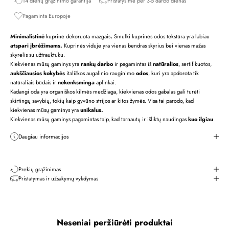
14 dienų grąžinimo garantija
Pristatysime per 3-5 darbo dienas
Pagaminta Europoje
Minimalistinė
kuprinė dekoruota mazgais
.
Smulki kuprinės odos tekstūra yra labiau
atspari įbrėžimams.
Kuprinės viduje yra vienas bendras skyrius bei vienas mažas
skyrelis su užtrauktuku.
Kiekvienas mūsų gaminys yra
rankų darbo
ir pagamintas iš
natūralios
, sertifikuotos,
aukščiausios kokybės
itališkos augalinio rauginimo
odos
, kuri yra apdorota tik
natūraliais būdais ir
nekenksminga
aplinkai.
Kadangi oda yra organiškos kilmės medžiaga, kiekvienas odos gabalas gali turėti
skirtingų savybių, tokių kaip gyvūno strijos ar kitos žymės. Visa tai parodo, kad
kiekvienas mūsų gaminys yra
unikalus.
Kiekvienas mūsų gaminys pagamintas taip, kad tarnautų ir išliktų naudingas
kuo ilgiau
.
Daugiau informacijos
Prekių grąžinimas
Pristatymas ir užsakymų vykdymas
Neseniai peržiūrėti produktai